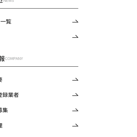
せ
NEWS
ス一覧
報
COMPANY
要
登録業者
募集
理