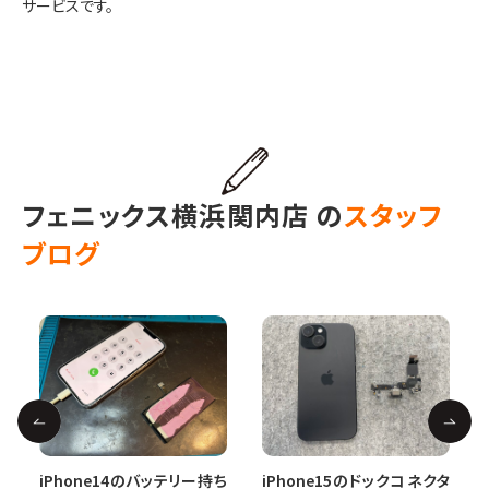
サービスです。
フェニックス横浜関内店 の
スタッフ
ブログ
Next
iPhone14のバッテリー持ち
を
iPhone15のドックコネクタ