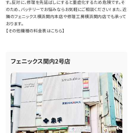
す。
反対に
、修理を先延ばしにすると重症化するため危険です。
そ
のため
、バッテリーでお悩みならお気軽にご相談ください！
また
、近
隣の
フェニックス横浜関内本店
や
修理工房横浜関内店
でも承って
おります。
【その他機種の料金表はこちら】
フェニックス関内2号店