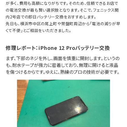
が多く、費用も高額になりがちです。
そのため
、信頼できるお店で
の電池交換が最も賢い選択肢となります。
そこで
、
フェニックス関
内2号店
での即日バッテリー交換をおすすめします。
先日も、横浜市中区の
尾上町
や
常盤町
周辺から「電池の減りが早
くて不便」とご相談をいただきました。
修理レポート：iPhone 12 Proバッテリー交換
まず
、下部のネジを外し、画面を慎重に開封します。
というの
も
、耐水テープが強力に密着しており、無理に開けると液晶
を傷つけるからです。
ゆえに
、熟練のプロの技術が必要です。