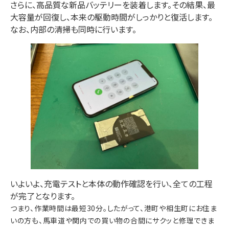
さらに
、高品質な新品バッテリーを装着します。
その結果
、最
大容量が回復し、本来の駆動時間がしっかりと復活します。
なお
、内部の清掃も同時に行います。
いよいよ
、充電テストと本体の動作確認を行い、全ての工程
が完了となります。
つまり
、作業時間は
最短30分
。
したがって
、
港町
や
相生町
にお住ま
いの方も、馬車道や関内での買い物の合間にサクッと修理できま