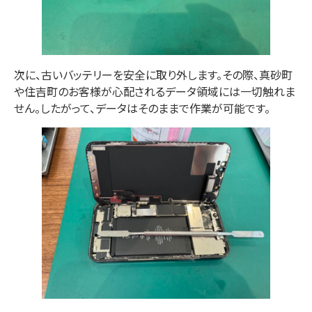
次に
、古いバッテリーを安全に取り外します。
その際
、
真砂町
や
住吉町
のお客様が心配されるデータ領域には一切触れま
せん。
したがって
、データはそのままで作業が可能です。