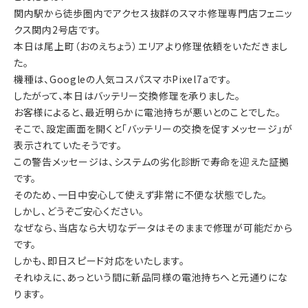
関内駅から徒歩圏内でアクセス抜群のスマホ修理専門店
フェニッ
クス関内2号店
です。
本日は
尾上町（おのえちょう）エリア
より修理依頼をいただきまし
た。
機種は、Googleの人気コスパスマホ
Pixel7a
です。
したがって、本日はバッテリー交換修理を承りました。
お客様によると、最近明らかに電池持ちが悪いとのことでした。
そこで、設定画面を開くと「バッテリーの交換を促すメッセージ」が
表示されていたそうです。
この警告メッセージは、システムの劣化診断で寿命を迎えた証拠
です。
そのため、一日中安心して使えず非常に不便な状態でした。
しかし、どうぞご安心ください。
なぜなら、当店なら大切なデータはそのままで修理が可能だから
です。
しかも、
即日スピード対応
をいたします。
それゆえに、あっという間に新品同様の電池持ちへと元通りにな
ります。