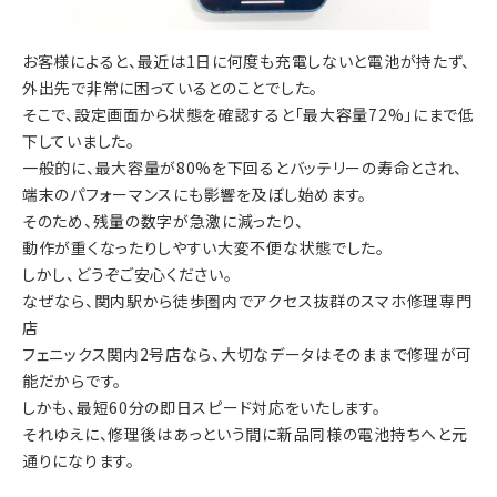
お客様によると、最近は1日に何度も充電しないと電池が持たず、
外出先で非常に困っているとのことでした。
そこで、設定画面から状態を確認すると「最大容量72%」にまで低
下していました。
一般的に、最大容量が80%を下回るとバッテリーの寿命とされ、
端末のパフォーマンスにも影響を及ぼし始めます。
そのため、残量の数字が急激に減ったり、
動作が重くなったりしやすい大変不便な状態でした。
しかし、どうぞご安心ください。
なぜなら、関内駅から徒歩圏内でアクセス抜群のスマホ修理専門
店
フェニックス関内2号店
なら、大切なデータはそのままで修理が可
能だからです。
しかも、
最短60分の即日スピード対応
をいたします。
それゆえに、修理後はあっという間に新品同様の電池持ちへと元
通りになります。