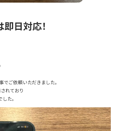
換は即日対応！
り
事でご依頼いただきました。
示されており
でした。