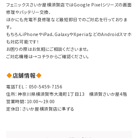
フェニックスさいか屋横須賀店ではGoogle Pixelシリーズの画面
修理やバッテリー交換、
ほかにも充電不良修理など最短即日でのご対応を行っておりま
す。
もちろんiPhoneやiPad、GalaxyやXperiaなどのAndroidスマホ
も対応可能です！
お困りの際はお気軽にご相談くださいませ。
ご対応機種は→
コチラ
からご確認ください。
店舗情報
電話TEL ：
050-5459-7156
住所：神奈川県横須賀市大滝町1丁目13　横須賀さいか屋4階
営業時間：10:00～19:00
定休日：さいか屋横須賀店に準ずる