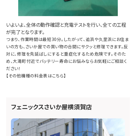
いよいよ
、全体の動作確認と充電テストを行い、全ての工程
が完了となります。
つまり
、作業時間は
最短30分
。
したがって
、
追浜
や
久里浜
にお住ま
いの方も、さいか屋での買い物の合間にサクッと修理できます。
反
対に
、修理を先延ばしにすると重症化するため危険です。
そのた
め
、
大滝町
付近でバッテリー寿命にお悩みならお気軽にご相談く
ださい！
【その他機種の料金表はこちら】
フェニックスさいか屋横須賀店