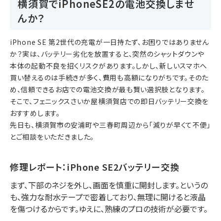
横須賀でiPhoneSE2の電池交換しませ
んか？
iPhone SE 第2世代の充電が一日持たず、お困りではありません
か？
実は
、バッテリー劣化を放置すると、突然のシャットダウンや
本体の起動不良を招くリスクがあります。
しかし
、新しいスマホへ
買い替えるのは手続きが多く、費用も高額になりがちです。
そのた
め
、信頼できるお店での電池交換が最も賢い選択肢となります。
そこで
、
フェニックスさいか屋横須賀店
での即日バッテリー交換を
おすすめします。
先日も、横須賀市の
安浦町
や
三春町
周辺から「減りが早くて不便」
とご相談をいただきました。
修理レポート：iPhone SE2バッテリー交換
まず
、下部のネジを外し、画面を慎重に開封します。
というの
も
、強力な耐水テープで密着しており、無理に開けると液晶
を傷つけるからです。
ゆえに
、熟練のプロの技術が必要です。